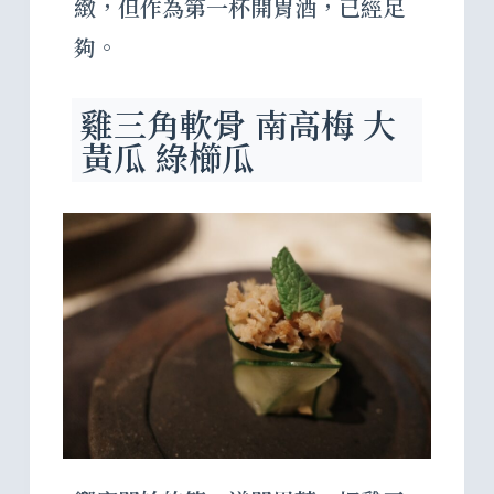
緻，但作為第一杯開胃酒，已經足
夠。
雞三角軟骨 南高梅 大
黃瓜 綠櫛瓜