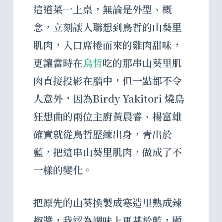
這道菜一上桌，無論是外型、概
念，立刻讓人聯想到鳥哲的山葵里
肌肉，入口席捲而來的雞肉甜味，
更讓當時在
鳥哲
吃的那串山葵里肌
肉直接投影在腦中，但一點都不令
人意外，因為Birdy Yakitori 燒鳥
狂想曲的兩位主廚黃晨睿、楊富雄
確實就從鳥哲歷練出身，青出於
藍，把這串山葵里肌肉，做成了不
一樣的變化。
把原先的山葵換製成寒造里熟成辣
椒醬，我認為調味上更甚於藍，顯