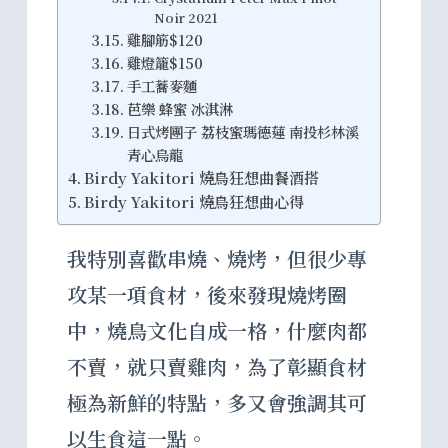
Noir 2021
雞腳筋$120
雞燈籠$150
手工蕎麥麵
芭樂 蜂蜜 冰淇淋
日式烤團子 荔枝蜜瑪德蓮 南投杉林溪
青心烏龍
Birdy Yakitori 燒鳥狂想曲餐酒搭
Birdy Yakitori 燒鳥狂想曲心得
我特別喜歡串燒、燒烤，但很少專
攻某一項食材，後來發現燒烤圈
中，燒鳥文化自成一格，什麼肉都
不賣，就只賣雞肉，為了彰顯食材
極為新鮮的特點，多又會強調其可
以生食這一點。