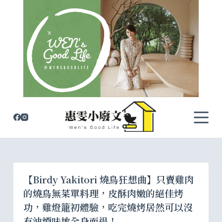
跳
至
主
要
內
容
【Birdy Yakitori 燒鳥狂想曲】只賣雞肉
的燒鳥無菜單料理，皮酥肉嫩的絕佳烤
功，雞燈籠初體驗，吃完燒烤居然可以沒
有油煙味地全身而退！