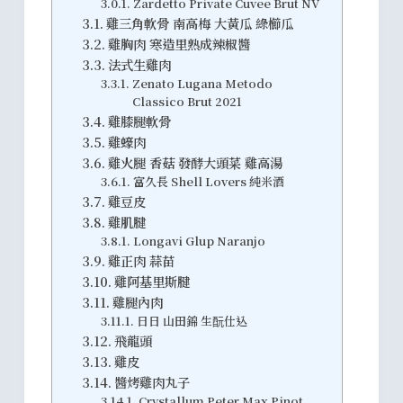
Zardetto Private Cuvee Brut NV
雞三角軟骨 南高梅 大黃瓜 綠櫛瓜
雞胸肉 寒造里熟成辣椒醬
法式生雞肉
Zenato Lugana Metodo
Classico Brut 2021
雞膝腿軟骨
雞蠔肉
雞火腿 香菇 發酵大頭菜 雞高湯
富久長 Shell Lovers 純米酒
雞豆皮
雞肌腱
Longavi Glup Naranjo
雞正肉 蒜苗
雞阿基里斯腱
雞腿內肉
日日 山田錦 生酛仕込
飛龍頭
雞皮
醬烤雞肉丸子
Crystallum Peter Max Pinot