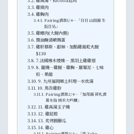
雞高湯、Ricotta起司
雞頸肉
雞胸肉
Pairing酒款1/4—「日日 山田錦 生
酛仕込」
雞蠔肉(大腿內側)
醬油醃漬鵪鶉蛋
雞肝慕斯、甜柿、加點雞風乾火腿
$130
7.法國橡木煙燻— 黑羽土雞雞翅
8. 籠燒—雞腿、雞胸、蘿蔔泥、七味
粉、果醋
9. 九州福岡鄉土料理─水炊湯
10. 馬告雞胗
Pairing酒款2/4—「加茂錦 荷札酒
黃水仙 純米大吟釀」
11. 雞高湯玉子燒
12. 雞屁股
13. 炙烤圓櫛瓜
14. 雞心
Pairing酒款3/4—「作 Zaku