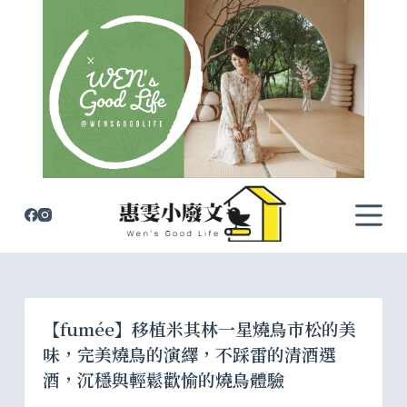
跳
至
主
要
內
容
【fumée】移植米其林一星燒鳥市松的美
味，完美燒鳥的演繹，不踩雷的清酒選
酒，沉穩與輕鬆歡愉的燒鳥體驗