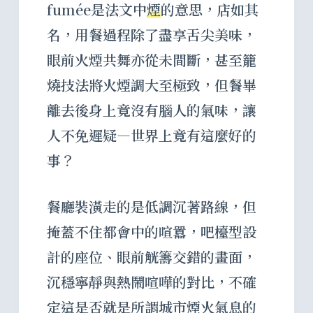
fumée是法文中
煙
的意思，店如其
名，用餐過程除了盡享舌尖美味，
眼前火煙共舞亦從未間斷，甚至籠
燒技法將火煙調大至極致，但餐畢
離去後身上竟沒有腦人的氣味，讓
人不免遲疑—世界上竟有這麼好的
事？
餐廳裝潢走的是低調沉著路線，但
掩蓋不住都會中的喧囂，吧檯型設
計的座位、眼前觥籌交錯的畫面，
沉穩寧靜與熱鬧喧嘩的對比，不確
定這是否就是所謂城市煙火氣息的