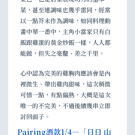
菜，甚至連調味也幾乎雷同，經常
以一點芥末作為調味，如同料理動
畫中華一番中，主角小當家只有白
飯跟雞蛋的黃金炒飯一樣，人人都
能做，但失之毫釐、差之千里。
心中認為完美的雞胸肉應該會是內
裡微生、帶出雞肉甜味，這次稍微
可惜一點，有點偏熟，大概是這次
唯一的不完美，不過後續幾串立即
討回面子。
Pairing酒款1/4—「日日 山