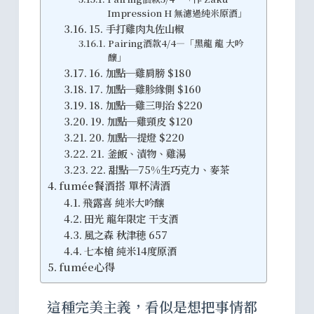
Impression H 無濾過純米原酒」
15. 手打雞肉丸佐山椒
Pairing酒款4/4—「黑龍 龍 大吟
釀」
16. 加點─雞肩膀 $180
17. 加點─雞胗緣側 $160
18. 加點─雞三明治 $220
19. 加點─雞頸皮 $120
20. 加點─提燈 $220
21. 釜飯、漬物、雞湯
22. 甜點─75%生巧克力、麥茶
fumée餐酒搭 單杯清酒
飛露喜 純米大吟釀
田光 龍年限定 干支酒
風之森 秋津穂 657
七本槍 純米14度原酒
fumée心得
這種完美主義，看似是想把事情都