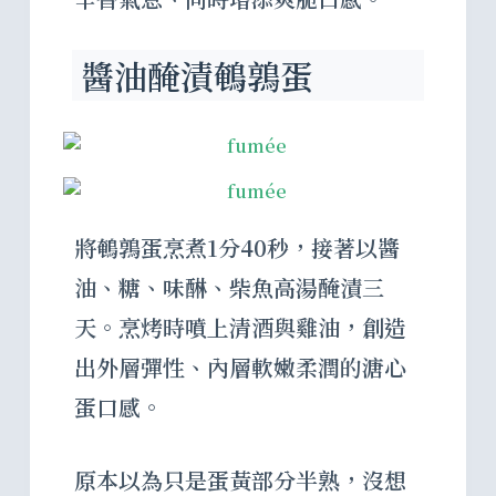
醬油醃漬鵪鶉蛋
將鵪鶉蛋烹煮1分40秒，接著以醬
油、糖、味醂、柴魚高湯醃漬三
天。烹烤時噴上清酒與雞油，創造
出外層彈性、內層軟嫩柔潤的溏心
蛋口感。
原本以為只是蛋黃部分半熟，沒想