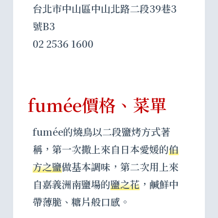
台北市中山區中山北路二段39巷3
號B3
02 2536 1600
fumée價格、菜單
fumée的燒鳥以二段鹽烤方式著
稱，第一次撒上來自日本愛媛的
伯
方之鹽
做基本調味，第二次用上來
自嘉義洲南鹽場的
鹽之花
，鹹鮮中
帶薄脆、糖片般口感。