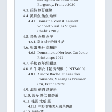
Burgundy, France 2020
招待 蚵仔麵線
虱目魚 鮑魚 蛤蜊
Domaine Yvon & Laurent
Vocoret Vieilles Vignes
Chablis 2019
烏魚 魚鰾 魚子
彩來 純米吟釀 生詰
松露 鴨肝 車輪餅
Domaine de Nerleux Cuvée de
Printemps 2021
羊鞍 西芹頭 甜豆
和牛 羽衣甘藍 青胡椒（+NT$600）
Aurore Bachelet Les Clos
Roussots, Maranges Premier
Cru, France 2020
海參 過貓 越光米
蕎麥 薏仁 伯爵茶
桂圓 地瓜 薑
中野 智惠美人 紅茶梅酒
咖啡/茶