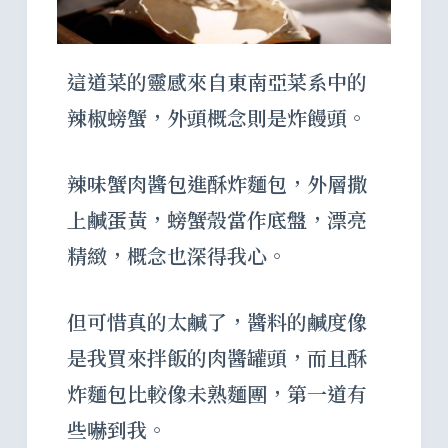
這道菜的靈感來自東南亞菜系中的
辣椒螃蟹，外頭概念則是炸饅頭。
辣味蟹肉醬包進酥炸麵包，外層撒
上鹹蛋黃，螃蟹殼當作底盤，漂亮
精緻，概念也深得我心。
但可惜真的太鹹了，醬料的鹹度像
是我買來拌飯的肉醬罐頭，而且酥
炸麵包比較像未熟麵團，第一道有
些嚇到我。