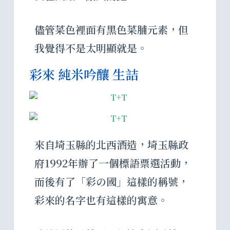
儘管菜色裡面有黑色菜脯元素，但
我覺得不是太明顯就是。
彩來 純米吟釀 生詰
來自埼玉縣的北西酒造，埼玉縣政
府1992年辦了一個標語票選活動，
而後有了「彩の國」這樣的稱號，
彩來的名字也有這樣的寓意。