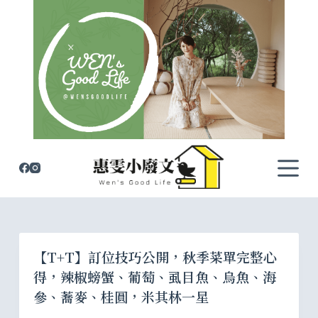
跳
至
主
要
內
容
【T+T】訂位技巧公開，秋季菜單完整心
得，辣椒螃蟹、葡萄、虱目魚、烏魚、海
參、蕎麥、桂圓，米其林一星