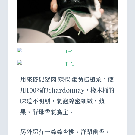
用來搭配
蟹肉 辣椒 蛋黃
這道菜，使
用100%的chardonnay，橡木桶的
味道不明顯，氣泡綿密細緻，蘋
果、酵母香氣為主。
另外還有一絲絲杏桃、洋梨幽香，