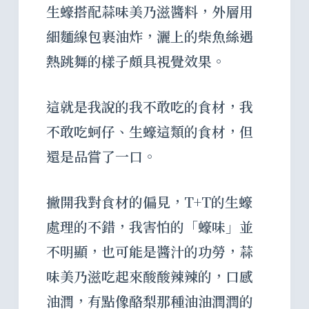
生蠔搭配蒜味美乃滋醬料，外層用
細麵線包裹油炸，灑上的柴魚絲遇
熱跳舞的樣子頗具視覺效果。
這就是我說的我不敢吃的食材，我
不敢吃蚵仔、生蠔這類的食材，但
還是品嘗了一口。
撇開我對食材的偏見，T+T的生蠔
處理的不錯，我害怕的「蠔味」並
不明顯，也可能是醬汁的功勞，蒜
味美乃滋吃起來酸酸辣辣的，口感
油潤，有點像酪梨那種油油潤潤的