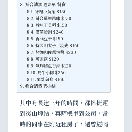
肴合清酒吧菜單 餐食
味噌小黃瓜 $150
肴合萬里風味 $150
珍味干貝唇 $150
酒蒸蛤蜊 $240
香滷豆干 $150
特製明太子手羽先 $160
烤燒肉佐蔥辣醬 $230
可麗露 $120
氣炸鱈魚香絲 $120
烤牛小排 $260
氣炸薯條 $160
肴合清酒吧小結
其中有長達三年的時間，都搭捷運
到後山埤站，再騎機車到公司，當
時的同事在附近租房子，還曾經喝