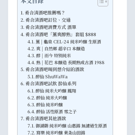
本文目錄
肴合清酒吧推薦嗎？
肴合清酒吧訂位、交通
肴合清酒吧消費方式 酒單
肴合清酒吧「薰爽醇熟」套組 $888
薰 | 龜泉 CEL-24 純米吟釀 生原酒
爽 | 自然鄉 超辛口 本釀造
醇 | 而今 特別純米
熟 | 花巴 本釀造 長期熟成古酒 1988
肴合清酒吧喝到想介紹的酒款
醉仙 ShuWaWa
肴合清酒吧試飲 酔仙系列
醉仙 純米大吟釀 鳳翔
醉仙 純米大吟釀
醉仙 純米吟釀
醉仙 活性原酒 雪之子
肴合清酒吧其他酒款
御湖鶴 純米吟釀 山惠錦 無濾過生原酒
寫樂 純米吟釀 東条山田錦