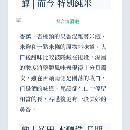
醇 | 而今 特別純米
香蕉、杏桃類的果香混雜著米飯、
米麴和一點米糕的原物料味道，入
口後甜味比較被隱藏在後段，深層
的酸度將整體風味表現得十分具層
次，雖在舌頰兩側是俐落的收口，
但是酒的味道、尾韻卻在口中停留
相當的長，吞嚥後更有一段美妙的
鼻香。
熟 | 花巴 本釀造 長期