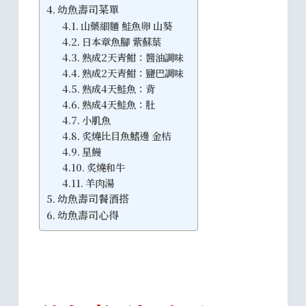
幼魚壽司菜單
山藥細麵 鮭魚卵 山葵
日本章魚腳 紫蘇葉
熟成2天青魽：醬油調味
熟成2天青魽：鹽巴調味
熟成4天鮭魚：背
熟成4天鮭魚：肚
小肌魚
炙燒比目魚鰭邊 金桔
星鰻
炙燒和牛
羊肉湯
幼魚壽司餐酒搭
幼魚壽司心得