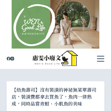
跳
至
主
要
內
容
【幼魚壽司】沒有裝潢的神祕無菜單壽司
店，裝潢費都拿去買魚了，魚肉一律熟
成，同時品嘗青魽、小肌魚的美味