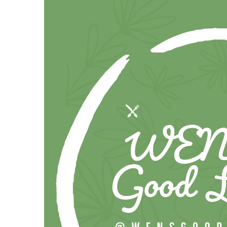
跳
至
主
要
內
容