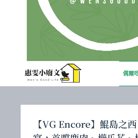
偶爾
【VG Encore】鯤島
宴，首嚐鹿肉、櫛瓜花、