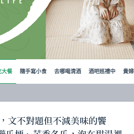
吃大餐
隨手寫小食
去哪喝清酒
酒吧巡禮中
貴婦
之西，文不對題但不減美味的饗
櫛瓜梗、芋香冬瓜，泡在甜湯裡