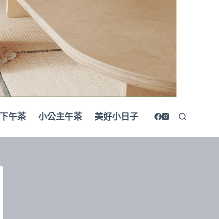
Encore
菜單
迎
賓
湯
亮
皮
魚
青
下午茶
小公主午茶
美好小日子
花
椒
假
酸
漿
葉
火
龍
果