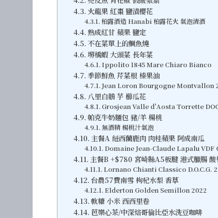
火龍果 紅棗 鹽漬櫻花
柏露酒造 Hanabi 柏露花火 氣泡清酒
熟成紅甘 蘋果 鹽定
不在菜單上的鯛魚燒
堺橋蝦 大頭菜 長年菜
Ippolito 1845 Mare Chiaro Bianco
季節鮮魚 芹菜根 榛果油
Jean Loron Bourgogne Montvallon 
八里白鵝 芋 櫛瓜花
Grosjean Valle d'Aosta Torrette DO
帕克牛奶麵包 豬/羊 楊桃
無酒精 楊桃汁氣泡
主餐A 紐西蘭鹿肉 肉桂蘋果 阿成南瓜
Domaine Jean-Claude Lapalu VDF C
主餐B +$780 宮崎縣A5板腱 港式臘腸 
Lornano Chianti Classico D.O.C.G. 
台農57費南雪 枸杞水梨 香草
Elderton Golden Semillon 2022
軟糖 小米 西西里卷
芭樂心茶/中深焙哥倫比亞水洗豆咖啡