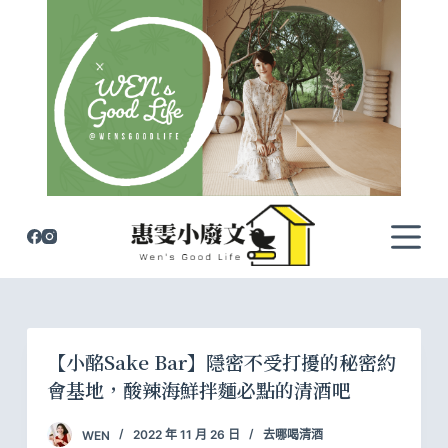
跳
至
主
要
內
容
【小酩Sake Bar】隱密不受打擾的秘密約
會基地，酸辣海鮮拌麵必點的清酒吧
WEN
2022 年 11 月 26 日
去哪喝清酒