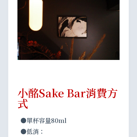
小酩Sake Bar消費方
式
●單杯容量80ml
●低消：