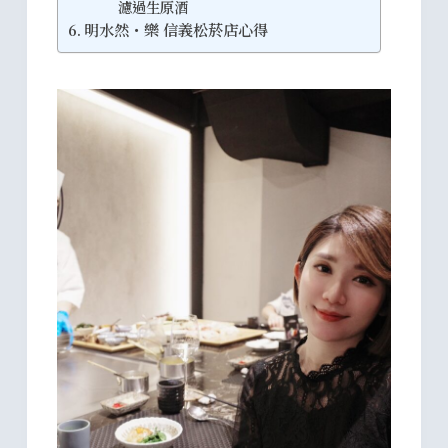
濾過生原酒
明水然・樂 信義松菸店心得