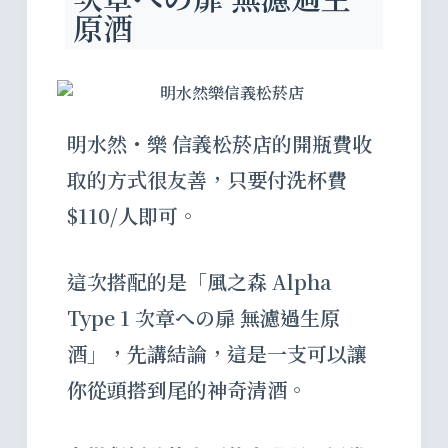
原酒
明水然・樂 信義松菸店的開瓶費收
取的方式很友善，只要付洗杯費
$110/人即可。
這次搭配的是「風之森 Alpha
Type 1 次章への扉 無濾過生原
酒」，先講結論，這是一支可以讓
你
從頭搭到尾的神奇清酒
。