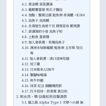
黃金蜆 菠菜濃湯
龍蝦膏蛋捲 明太子麵包
加點：蟹黃豆腐 鮭魚卵 赤海膽 +$380
烏魚子 烏魚鰾
北海道生食級干貝 積雪昆布 蝦夷蔥
澎湖海釣小卷 烏魚子粉
土魠魚 蛋黃醬
加入會員禮：炙燒烏魚子
澳洲水姑娘龍蝦 鮭魚卵 玉米筍 筊白
筍
加入會員禮：清口洛神花醋
桂丁雞
日本熊本A5和牛
蟹腳味噌湯
和牛炒飯
抹茶 紅豆 銅鑼燒煎餅
打卡招待：煎香蕉 黃豆粉
明水然・樂 信義松菸店餐酒搭
風之森 Alpha Type 1 次章への扉 無