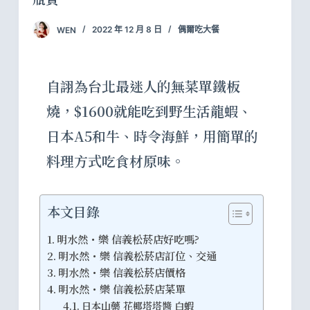
WEN
2022 年 12 月 8 日
偶爾吃大餐
自詡為台北最迷人的無菜單鐵板
燒，$1600就能吃到野生活龍蝦、
日本A5和牛、時令海鮮，用簡單的
料理方式吃食材原味。
本文目錄
明水然・樂 信義松菸店好吃嗎?
明水然・樂 信義松菸店訂位、交通
明水然・樂 信義松菸店價格
明水然・樂 信義松菸店菜單
日本山藥 花椰塔塔醬 白蝦