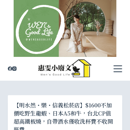
跳
至
主
要
內
容
【明水然・樂・信義松菸店】$1600不加
價吃野生龍蝦、日本A5和牛，台北CP值
超高鐵板燒，自帶酒水僅收洗杯費不收開
瓶費