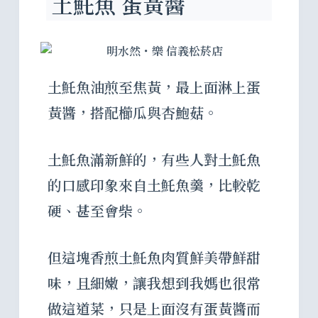
土魠魚 蛋黃醬
土魠魚油煎至焦黃，最上面淋上蛋
黃醬，搭配櫛瓜與杏鮑菇。
土魠魚滿新鮮的，有些人對土魠魚
的口感印象來自土魠魚羹，比較乾
硬、甚至會柴。
但這塊香煎土魠魚肉質鮮美帶鮮甜
味，且細嫩，讓我想到我媽也很常
做這道菜，只是上面沒有蛋黃醬而