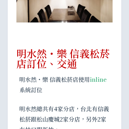
明水然・樂 信義松菸
店訂位、交通
明水然・樂 信義松菸店使用
inline
系統訂位
明水然總共有4家分店，台北有信義
松菸跟松山慶城2家分店，另外2家