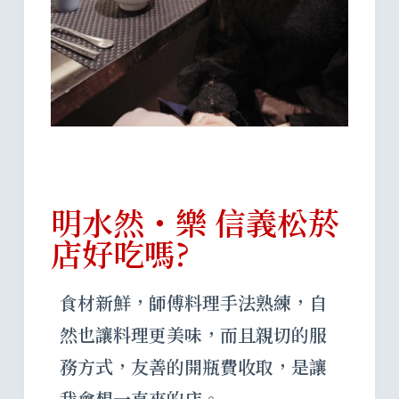
明水然・樂 信義松菸
店好吃嗎?
食材新鮮，師傅料理手法熟練，自
然也讓料理更美味，而且親切的服
務方式，友善的開瓶費收取，是讓
我會想一直來的店。