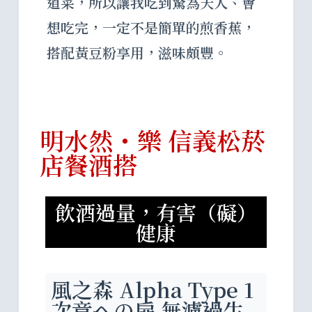
道菜，所以讓我吃到驚為天人、會
想吃完，一定不是簡單的煎香蕉，
搭配黃豆粉享用，滋味頗豐。
明水然・樂 信義松菸
店餐酒搭
飲酒過量，有害（礙）
健康
風之森 Alpha Type 1
次章への扉 無濾過生