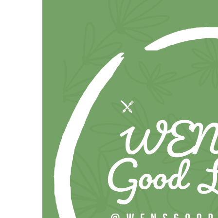
跳
至
主
要
內
容