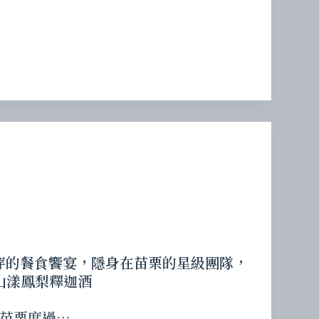
二字貫穿的餐食饗宴，隱身在苗栗的星級團隊，
山漾鳳梨釋迦酒
苗栗度過…