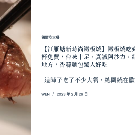
偶爾吃大餐
【江雁塘新時尚鐵板燒】鐵板燒吃
杯免費，台味十足、真誠阿沙力，
地方，香蒜麵包驚人好吃
這陣子吃了不少大餐，總圍繞在歐
WEN
2023 年 2 月 26 日