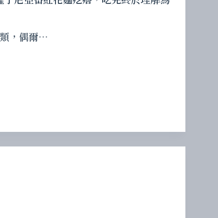
類，偶爾…