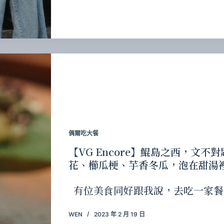
偶爾吃大餐
【VG Encore】鯤島之西，文
花、櫛瓜梗、芋香冬瓜，泡在甜湯
有位美食同好跟我說，去吃一家餐
WEN
2023 年 2 月 19 日