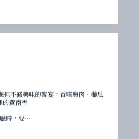
不對題但不減美味的饗宴，首嚐鹿肉、櫛瓜
裡的費南雪
廳時，要…