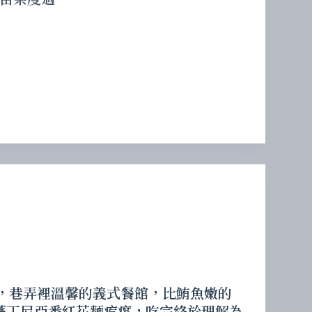
Flora，巷弄裡溫馨的義式餐館，比鮪魚嫩的
薩丁尼亞番紅花麵疙瘩，吃完終於理解為